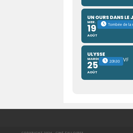
UN OURS DANS LE 
MER.
Tombée de la n
19
AOÛT
ULYSSE
MARDI
VF
20h30
25
AOÛT
COPYRIGHT 2026 - CINÉ TALLOIRES