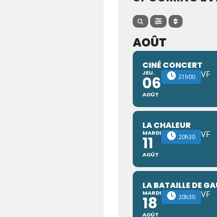
AOÛT
CINÉ CONCERT
JEU.
VF
21h00
06
AOÛT
LA CHALEUR
MARDI
VF
20h30
11
AOÛT
LA BATAILLE DE GA
MARDI
VF
20h30
18
AOÛT