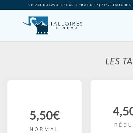
1 PLACE DU LAVOIR, SOUS LE "8 À HUIT" | 74290 TALLOIR
LES TA
4,5
5,50€
RÉDU
NORMAL