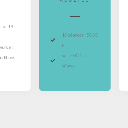
ADULTES
aux -18
10 séances : 50,00
€
eurs et
soit 5,00 € la
nditions
séance