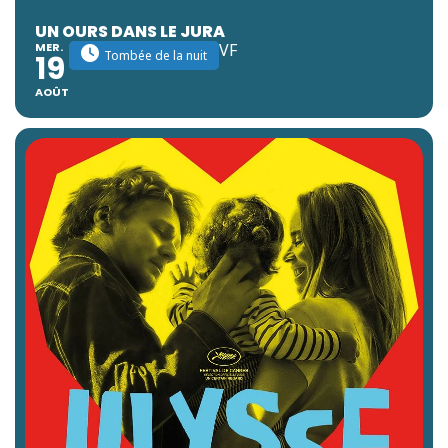
UN OURS DANS LE JURA
MER.
VF
Tombée de la nuit
19
AOÛT