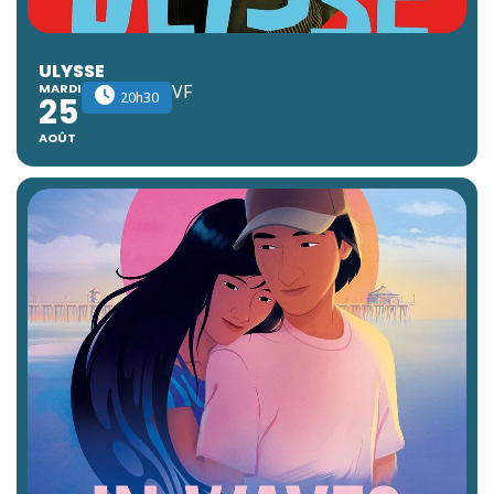
ULYSSE
MARDI
VF
20h30
25
AOÛT