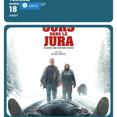
MARDI
VF
20h30
18
AOÛT