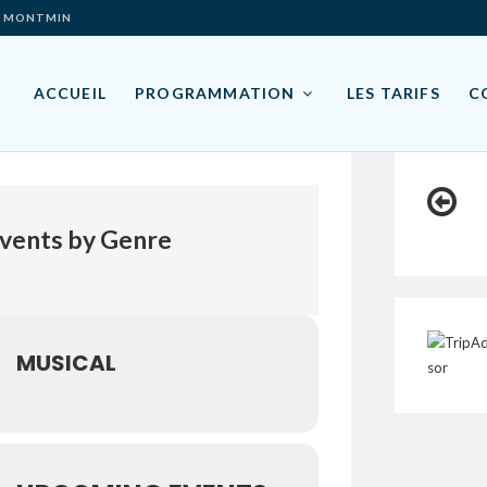
ES- MONTMIN
ACCUEIL
PROGRAMMATION
LES TARIFS
C

vents by Genre
MUSICAL