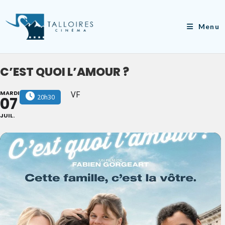
Skip
to
Menu
content
C’EST QUOI L’AMOUR ?
MARDI
VF
20h30
07
JUIL.