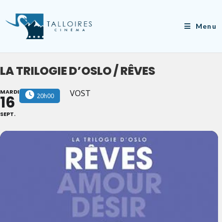
Skip
to
Menu
content
LA TRILOGIE D’OSLO / RÊVES
MARDI
VOST
20h00
16
SEPT.