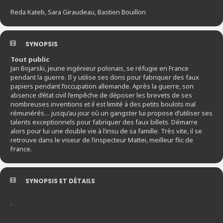
Reda Kateb, Sara Giraudeau, Bastien Bouillon
SYNOPSIS
Tout public
Jan Bojarski, jeune ingénieur polonais, se réfugie en France
pendant la guerre. Il y utilise ses dons pour fabriquer des faux
papiers pendant l’occupation allemande. Après la guerre, son
absence d’état civil l’empêche de déposer les brevets de ses
nombreuses inventions et il est limité à des petits boulots mal
rémunérés… jusqu’au jour où un gangster lui propose d’utiliser ses
talents exceptionnels pour fabriquer des faux billets. Démarre
alors pour lui une double vie à l’insu de sa famille. Très vite, il se
retrouve dans le viseur de l’inspecteur Mattei, meilleur flic de
France.
SYNOPSIS ET DÉTAILS
.