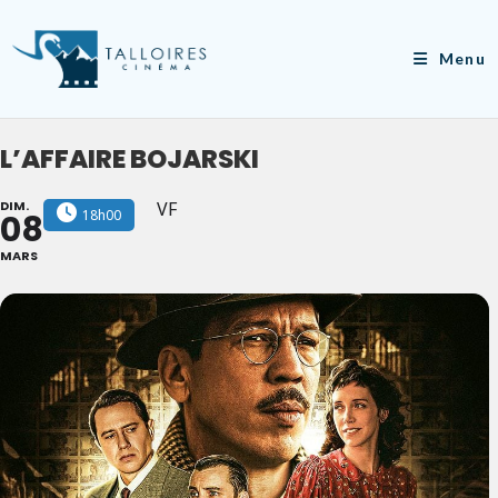
Skip
to
Menu
content
L’AFFAIRE BOJARSKI
DIM.
VF
18h00
08
MARS