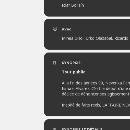
Icíar Bollaín
Avec
Mireia Oriol, Urko Olazabal, Ricard
SYNOPSIS
Tout public
À la fin des années 90, Nevenka Fer
Ismael Alvarez. C’est le début d’une
décide de dénoncer ses agissements 
Inspiré de faits réels, L’AFFAIRE N
SYNOPSIS ET DÉTAILS