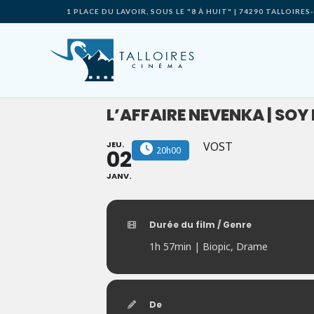
Skip
1 PLACE DU LAVOIR, SOUS LE "8 À HUIT" | 74290 TALLOIR
to
content
L’AFFAIRE NEVENKA | SO
JEU.
VOST
20h00
02
JANV.
Durée du film / Genre
1h 57min | Biopic, Drame
De