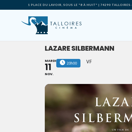
Skip
1 PLACE DU LAVOIR, SOUS LE "8 À HUIT" | 74290 TALLOIR
to
content
LAZARE SILBERMANN
MARDI
VF
20h00
11
NOV.