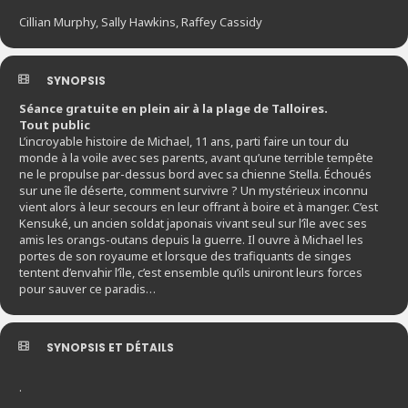
Cillian Murphy, Sally Hawkins, Raffey Cassidy
SYNOPSIS
Séance gratuite en plein air à la plage de Talloires.
Tout public
L’incroyable histoire de Michael, 11 ans, parti faire un tour du
monde à la voile avec ses parents, avant qu’une terrible tempête
ne le propulse par-dessus bord avec sa chienne Stella. Échoués
sur une île déserte, comment survivre ? Un mystérieux inconnu
vient alors à leur secours en leur offrant à boire et à manger. C’est
Kensuké, un ancien soldat japonais vivant seul sur l’île avec ses
amis les orangs-outans depuis la guerre. Il ouvre à Michael les
portes de son royaume et lorsque des trafiquants de singes
tentent d’envahir l’île, c’est ensemble qu’ils uniront leurs forces
pour sauver ce paradis…
SYNOPSIS ET DÉTAILS
.