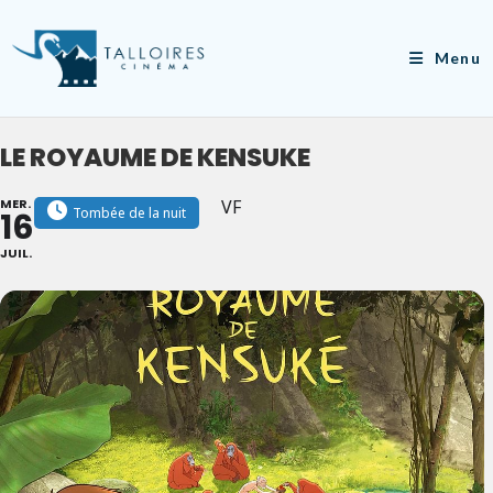
Skip
to
Menu
content
LE ROYAUME DE KENSUKE
MER.
VF
Tombée de la nuit
16
JUIL.