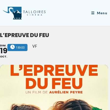
Skip
to
Menu
content
L’EPREUVE DU FEU
DIM.
VF
18h00
19
OCT.