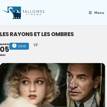
Skip
to
Menu
content
LES RAYONS ET LES OMBRES
MARDI
VF
20h00
05
MAI