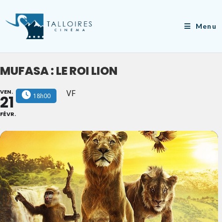
Skip
to
Menu
content
MUFASA : LE ROI LION
VEN.
VF
18h00
21
FÉVR.