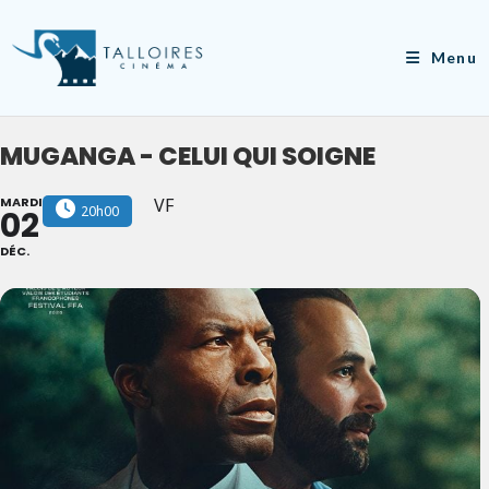
Skip
to
Menu
content
MUGANGA - CELUI QUI SOIGNE
MARDI
VF
20h00
02
DÉC.