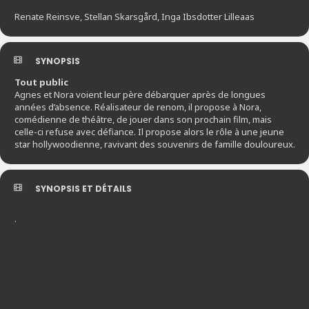
Renate Reinsve, Stellan Skarsgård, Inga Ibsdotter Lilleaas
SYNOPSIS
Tout public
Agnes et Nora voient leur père débarquer après de longues
années d’absence. Réalisateur de renom, il propose à Nora,
comédienne de théâtre, de jouer dans son prochain film, mais
celle-ci refuse avec défiance. Il propose alors le rôle à une jeune
star hollywoodienne, ravivant des souvenirs de famille douloureux.
SYNOPSIS ET DÉTAILS
.